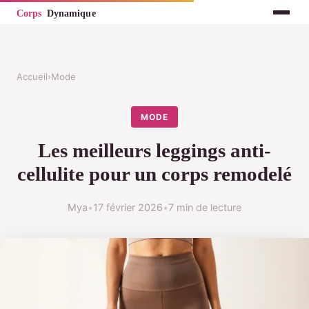
Accueil
›
Mode
MODE
Les meilleurs leggings anti-
cellulite pour un corps remodelé
Mya
•
17 février 2026
•
7 min de lecture